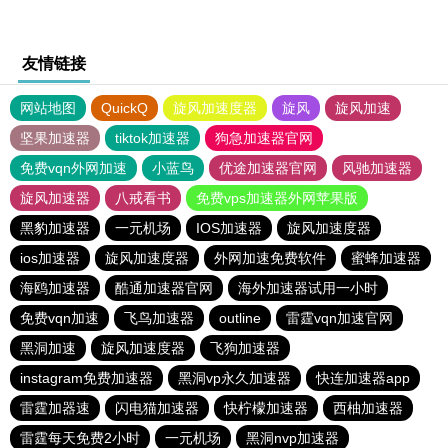
友情链接
网站地图
QuickQ
旋风加速度器
旋风
旋风加速
坚果加速器
tiktok加速器
狗急加速器官网
免费vqn外网加速
小蓝鸟
优途加速器官网
风驰加速器
旋风加速器
八戒看书
免费vps加速器外网苹果版
黑豹加速器
一元机场
IOS加速器
旋风加速度器
ios加速器
旋风加速度器
外网加速免费软件
蜜蜂加速器
海鸥加速器
酷通加速器官网
海外加速器试用一小时
免费vqn加速
飞鸟加速器
outline
雷霆vqn加速官网
黑洞加速
旋风加速度器
飞狗加速器
instagram免费加速器
黑洞vp永久加速器
快连加速器app
雷霆加器速
闪电猫加速器
快柠檬加速器
西柚加速器
雷霆每天免费2小时
一元机场
黑洞nvp加速器