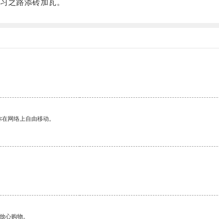
习之路添砖加瓦。
。
你在网络上自由移动。
够放心购物。