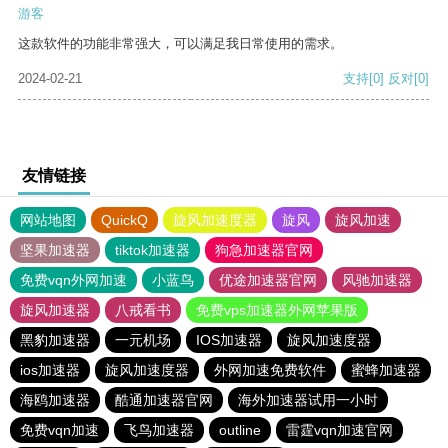
游客
这款软件的功能非常强大，可以满足我日常使用的需求。
2024-02-21
支持
[0]
反对
[0]
友情链接
网站地图
QuickQ
旋风加速度器
旋风
旋风加速
坚果加速器
tiktok加速器
狗急加速器官网
免费vqn外网加速
小蓝鸟
优途加速器官网
风驰加速器
旋风加速器
八戒看书
免费vps加速器外网苹果版
黑豹加速器
一元机场
IOS加速器
旋风加速度器
ios加速器
旋风加速度器
外网加速免费软件
蜜蜂加速器
海鸥加速器
酷通加速器官网
海外加速器试用一小时
免费vqn加速
飞鸟加速器
outline
雷霆vqn加速官网