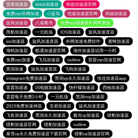
坚果加速器
tiktok加速器
狗急加速器官网
免费vqn外网加速
小蓝鸟
优途加速器官网
风驰加速器
旋风加速器
八戒看书
免费vps加速器外网苹果版
黑豹加速器
一元机场
IOS加速器
旋风加速度器
ios加速器
旋风加速度器
外网加速免费软件
蜜蜂加速器
海鸥加速器
酷通加速器官网
海外加速器试用一小时
免费vqn加速
飞鸟加速器
outline
雷霆vqn加速官网
黑洞加速
旋风加速度器
飞狗加速器
instagram免费加速器
黑洞vp永久加速器
快连加速器app
雷霆加器速
闪电猫加速器
快柠檬加速器
西柚加速器
雷霆每天免费2小时
一元机场
黑洞nvp加速器
2023免费加速神器
安易加速器
旋风加速度器
飞鱼加速器
黑洞永久加速器
极光vp加速器
猎豹加速器
猎豹加速器官网
猎豹加速器
outline
暴雪vp永久免费加速器下载官网
猎豹vp加速器官网