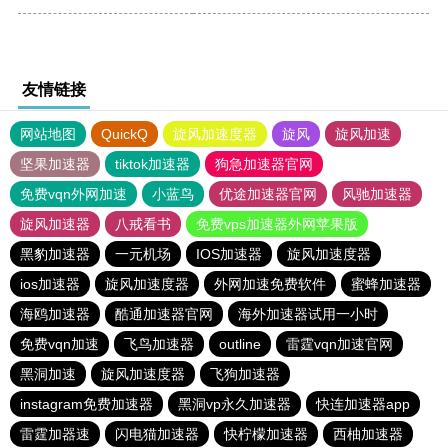
友情链接
网站地图
QuickQ
旋风加速度器
旋风
旋风加速
坚果加速器
tiktok加速器
狗急加速器官网
免费vqn外网加速
小蓝鸟
优途加速器官网
风驰加速器
旋风加速器
八戒看书
免费vps加速器外网苹果版
黑豹加速器
一元机场
IOS加速器
旋风加速度器
ios加速器
旋风加速度器
外网加速免费软件
蜜蜂加速器
海鸥加速器
酷通加速器官网
海外加速器试用一小时
免费vqn加速
飞鸟加速器
outline
雷霆vqn加速官网
黑洞加速
旋风加速度器
飞狗加速器
instagram免费加速器
黑洞vp永久加速器
快连加速器app
雷霆加器速
闪电猫加速器
快柠檬加速器
西柚加速器