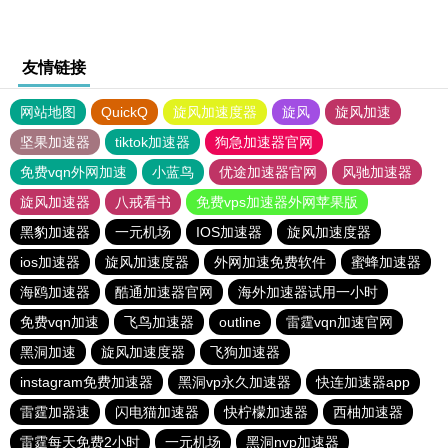
友情链接
网站地图
QuickQ
旋风加速度器
旋风
旋风加速
坚果加速器
tiktok加速器
狗急加速器官网
免费vqn外网加速
小蓝鸟
优途加速器官网
风驰加速器
旋风加速器
八戒看书
免费vps加速器外网苹果版
黑豹加速器
一元机场
IOS加速器
旋风加速度器
ios加速器
旋风加速度器
外网加速免费软件
蜜蜂加速器
海鸥加速器
酷通加速器官网
海外加速器试用一小时
免费vqn加速
飞鸟加速器
outline
雷霆vqn加速官网
黑洞加速
旋风加速度器
飞狗加速器
instagram免费加速器
黑洞vp永久加速器
快连加速器app
雷霆加器速
闪电猫加速器
快柠檬加速器
西柚加速器
雷霆每天免费2小时
一元机场
黑洞nvp加速器