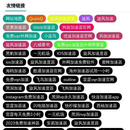
友情链接
网站地图
QuickQ
旋风加速度器
旋风
旋风加速
坚果加速器
tiktok加速器
狗急加速器官网
免费vqn外网加速
小蓝鸟
优途加速器官网
风驰加速器
旋风加速器
八戒看书
免费vps加速器外网苹果版
黑豹加速器
一元机场
IOS加速器
旋风加速度器
ios加速器
旋风加速度器
外网加速免费软件
蜜蜂加速器
海鸥加速器
酷通加速器官网
海外加速器试用一小时
免费vqn加速
飞鸟加速器
outline
雷霆vqn加速官网
黑洞加速
旋风加速度器
飞狗加速器
instagram免费加速器
黑洞vp永久加速器
快连加速器app
雷霆加器速
闪电猫加速器
快柠檬加速器
西柚加速器
雷霆每天免费2小时
一元机场
黑洞nvp加速器
2023免费加速神器
安易加速器
旋风加速度器