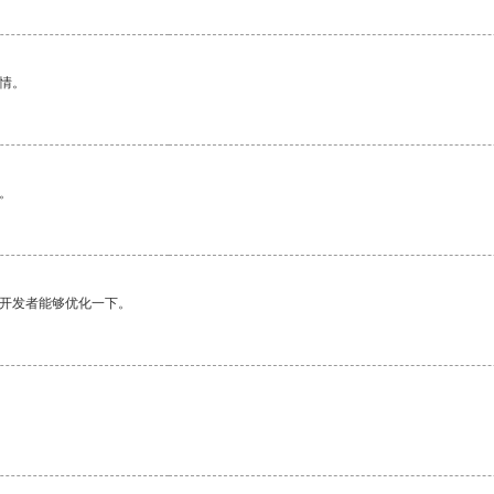
情。
。
望开发者能够优化一下。