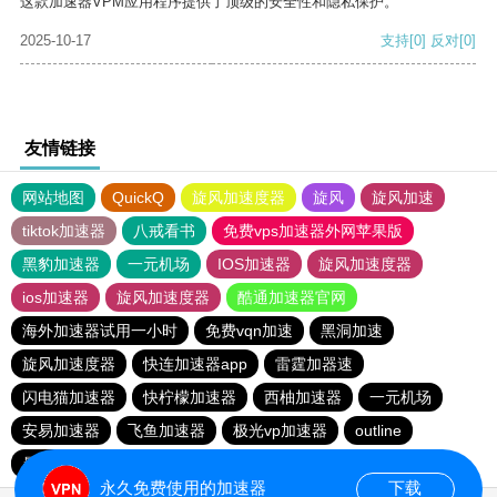
这款加速器VPM应用程序提供了顶级的安全性和隐私保护。
2025-10-17
支持
[0]
反对
[0]
友情链接
网站地图
QuickQ
旋风加速度器
旋风
旋风加速
tiktok加速器
八戒看书
免费vps加速器外网苹果版
黑豹加速器
一元机场
IOS加速器
旋风加速度器
ios加速器
旋风加速度器
酷通加速器官网
海外加速器试用一小时
免费vqn加速
黑洞加速
旋风加速度器
快连加速器app
雷霆加器速
闪电猫加速器
快柠檬加速器
西柚加速器
一元机场
安易加速器
飞鱼加速器
极光vp加速器
outline
暴雪vp永久免费加速器下载官网
永久免费使用的加速器
下载