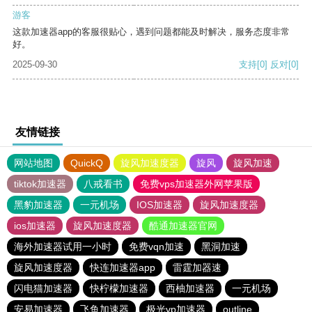
游客
这款加速器app的客服很贴心，遇到问题都能及时解决，服务态度非常
好。
2025-09-30
支持
[0]
反对
[0]
友情链接
网站地图
QuickQ
旋风加速度器
旋风
旋风加速
tiktok加速器
八戒看书
免费vps加速器外网苹果版
黑豹加速器
一元机场
IOS加速器
旋风加速度器
ios加速器
旋风加速度器
酷通加速器官网
海外加速器试用一小时
免费vqn加速
黑洞加速
旋风加速度器
快连加速器app
雷霆加器速
闪电猫加速器
快柠檬加速器
西柚加速器
一元机场
安易加速器
飞鱼加速器
极光vp加速器
outline