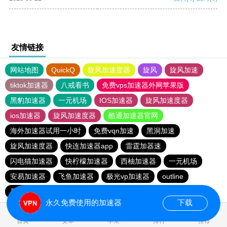
友情链接
网站地图
QuickQ
旋风加速度器
旋风
旋风加速
tiktok加速器
八戒看书
免费vps加速器外网苹果版
黑豹加速器
一元机场
IOS加速器
旋风加速度器
ios加速器
旋风加速度器
酷通加速器官网
海外加速器试用一小时
免费vqn加速
黑洞加速
旋风加速度器
快连加速器app
雷霆加器速
闪电猫加速器
快柠檬加速器
西柚加速器
一元机场
安易加速器
飞鱼加速器
极光vp加速器
outline
暴雪vp永久免费加速器下载官网
永久免费使用的加速器
下载
0.033934s
首页
安卓
苹果
排行
推荐