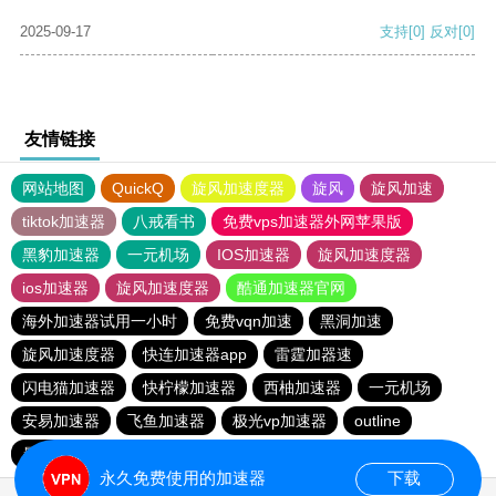
2025-09-17
支持
[0]
反对
[0]
友情链接
网站地图
QuickQ
旋风加速度器
旋风
旋风加速
tiktok加速器
八戒看书
免费vps加速器外网苹果版
黑豹加速器
一元机场
IOS加速器
旋风加速度器
ios加速器
旋风加速度器
酷通加速器官网
海外加速器试用一小时
免费vqn加速
黑洞加速
旋风加速度器
快连加速器app
雷霆加器速
闪电猫加速器
快柠檬加速器
西柚加速器
一元机场
安易加速器
飞鱼加速器
极光vp加速器
outline
暴雪vp永久免费加速器下载官网
永久免费使用的加速器
下载