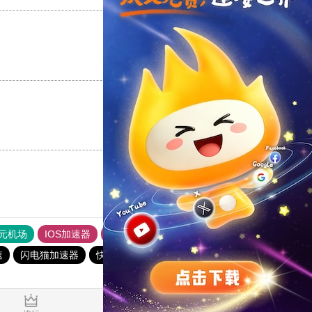
支持
[0]
反对
[0]
支持
[0]
反对
[0]
元机场
IOS加速器
旋风加速度器
ios加速器
速
闪电猫加速器
快柠檬加速器
西柚加速器
一元机场