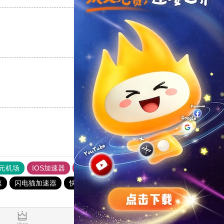
支持
[0]
反对
[0]
支持
[0]
反对
[0]
元机场
IOS加速器
旋风加速度器
ios加速器
速
闪电猫加速器
快柠檬加速器
西柚加速器
一元机场