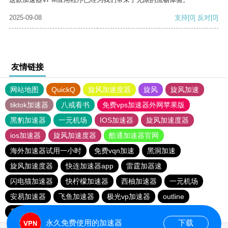
2025-09-08
支持
[0]
反对
[0]
友情链接
网站地图
QuickQ
旋风加速度器
旋风
旋风加速
tiktok加速器
八戒看书
免费vps加速器外网苹果版
黑豹加速器
一元机场
IOS加速器
旋风加速度器
ios加速器
旋风加速度器
酷通加速器官网
海外加速器试用一小时
免费vqn加速
黑洞加速
旋风加速度器
快连加速器app
雷霆加器速
闪电猫加速器
快柠檬加速器
西柚加速器
一元机场
安易加速器
飞鱼加速器
极光vp加速器
outline
暴雪vp永久免费加速器下载官网
永久免费使用的加速器
下载