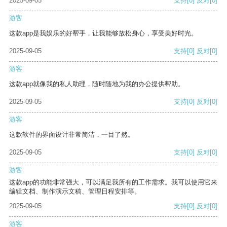
2025-09-05
支持
[0]
反对
[0]
游客
这款app是我娱乐的好帮手，让我能够放松身心，享受美好时光。
2025-09-05
支持
[0]
反对
[0]
游客
这款app就像我的私人助理，随时随地为我的办公提供帮助。
2025-09-05
支持
[0]
反对
[0]
游客
这款软件的界面设计非常简洁，一目了然。
2025-09-05
支持
[0]
反对
[0]
游客
这款app的功能非常强大，可以满足我所有的工作需求。我可以使用它来
编辑文档、制作演示文稿、管理日程安排等。
2025-09-05
支持
[0]
反对
[0]
游客