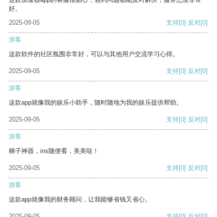
好。
2025-09-05
支持
[0]
反对
[0]
游客
这款软件的社区氛围非常好，可以与其他用户交流学习心得。
2025-09-05
支持
[0]
反对
[0]
游客
这款app就像我的娱乐小助手，随时随地为我的娱乐提供帮助。
2025-09-05
支持
[0]
反对
[0]
游客
梯子神器，ins随便看，美美哒！
2025-09-05
支持
[0]
反对
[0]
游客
这款app就像我的财务顾问，让我能够省钱又省心。
2025-09-05
支持
[0]
反对
[0]