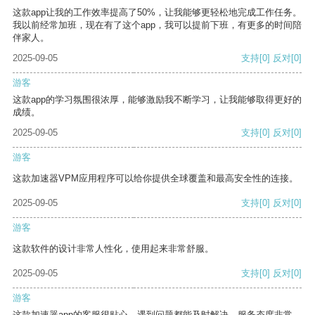
这款app让我的工作效率提高了50%，让我能够更轻松地完成工作任务。
我以前经常加班，现在有了这个app，我可以提前下班，有更多的时间陪
伴家人。
2025-09-05
支持
[0]
反对
[0]
游客
这款app的学习氛围很浓厚，能够激励我不断学习，让我能够取得更好的
成绩。
2025-09-05
支持
[0]
反对
[0]
游客
这款加速器VPM应用程序可以给你提供全球覆盖和最高安全性的连接。
2025-09-05
支持
[0]
反对
[0]
游客
这款软件的设计非常人性化，使用起来非常舒服。
2025-09-05
支持
[0]
反对
[0]
游客
这款加速器app的客服很贴心，遇到问题都能及时解决，服务态度非常