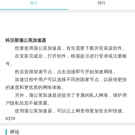
简介
排行
科沃斯蒲公英加速器
想要使用蒲公英加速器，首先需要下载并安装该软件。
在安装完成后，打开软件，根据提示进行登录或注册账
号。
然后选择加速节点，点击连接即可开始加速网络。
加速过程中用户可以选择不同的国家节点，以获得更快
的速度和更优质的网络体验。
另外，蒲公英加速器还提供了专属的私人网络，保护用
户隐私信息不被泄露。
使用蒲公英加速器，可以让上网变得更加安全和快速。
#37#
评论