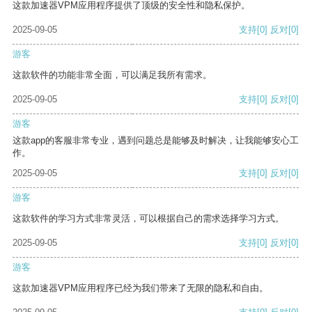
这款加速器VPM应用程序提供了顶级的安全性和隐私保护。
2025-09-05
支持
[0]
反对
[0]
游客
这款软件的功能非常全面，可以满足我所有需求。
2025-09-05
支持
[0]
反对
[0]
游客
这款app的客服非常专业，遇到问题总是能够及时解决，让我能够安心工
作。
2025-09-05
支持
[0]
反对
[0]
游客
这款软件的学习方式非常灵活，可以根据自己的需求选择学习方式。
2025-09-05
支持
[0]
反对
[0]
游客
这款加速器VPM应用程序已经为我们带来了无限的隐私和自由。