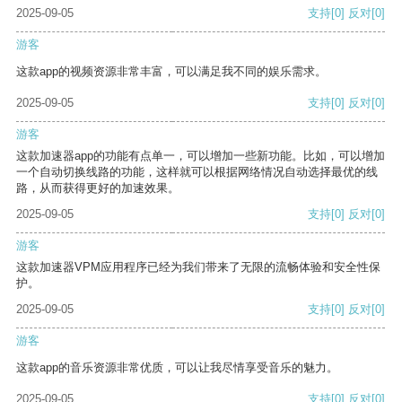
2025-09-05
支持
[0]
反对
[0]
游客
这款app的视频资源非常丰富，可以满足我不同的娱乐需求。
2025-09-05
支持
[0]
反对
[0]
游客
这款加速器app的功能有点单一，可以增加一些新功能。比如，可以增加
一个自动切换线路的功能，这样就可以根据网络情况自动选择最优的线
路，从而获得更好的加速效果。
2025-09-05
支持
[0]
反对
[0]
游客
这款加速器VPM应用程序已经为我们带来了无限的流畅体验和安全性保
护。
2025-09-05
支持
[0]
反对
[0]
游客
这款app的音乐资源非常优质，可以让我尽情享受音乐的魅力。
2025-09-05
支持
[0]
反对
[0]