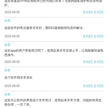
这款加速器VPM应用程序已经为我们带来了无限的隐私保护和安全性保
护。
2025-09-05
支持
[0]
反对
[0]
游客
这款软件的售后服务非常好，遇到问题都能得到及时解决。
2025-09-05
支持
[0]
反对
[0]
游客
这款app的用户界面简洁明了，使用起来非常容易上手，让我能够快速熟
悉操作。
2025-09-05
支持
[0]
反对
[0]
游客
这个软件我非常喜欢
2025-09-05
支持
[0]
反对
[0]
游客
这款办公软件的界面设计非常简洁，使用起来非常方便。功能的布局也
很合理，一目了然。