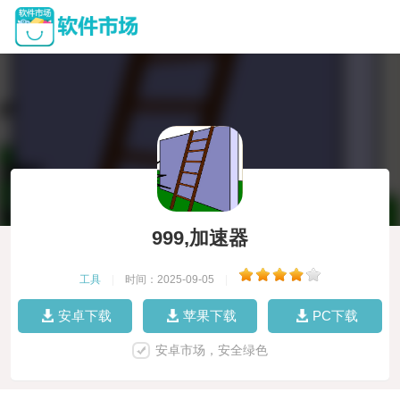
999,加速器
工具
|
时间：2025-09-05
|
安卓下载
苹果下载
PC下载
安卓市场，安全绿色