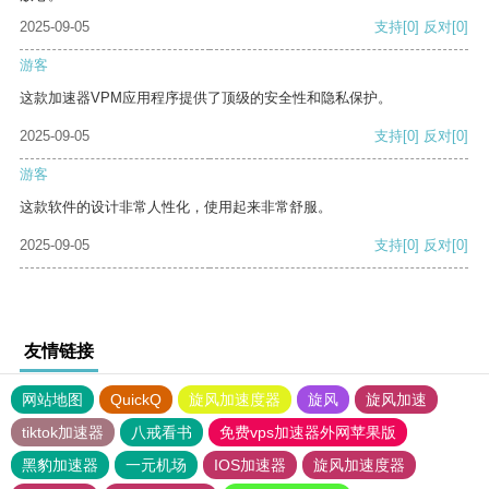
2025-09-05
支持
[0]
反对
[0]
游客
这款加速器VPM应用程序提供了顶级的安全性和隐私保护。
2025-09-05
支持
[0]
反对
[0]
游客
这款软件的设计非常人性化，使用起来非常舒服。
2025-09-05
支持
[0]
反对
[0]
友情链接
网站地图
QuickQ
旋风加速度器
旋风
旋风加速
tiktok加速器
八戒看书
免费vps加速器外网苹果版
黑豹加速器
一元机场
IOS加速器
旋风加速度器