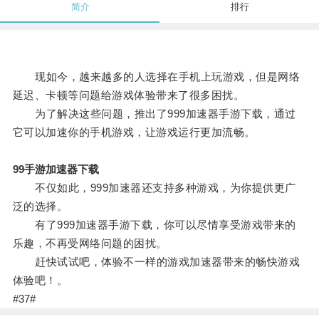
简介
排行
现如今，越来越多的人选择在手机上玩游戏，但是网络
延迟、卡顿等问题给游戏体验带来了很多困扰。
为了解决这些问题，推出了999加速器手游下载，通过
它可以加速你的手机游戏，让游戏运行更加流畅。
99手游加速器下载
不仅如此，999加速器还支持多种游戏，为你提供更广
泛的选择。
有了999加速器手游下载，你可以尽情享受游戏带来的
乐趣，不再受网络问题的困扰。
赶快试试吧，体验不一样的游戏加速器带来的畅快游戏
体验吧！。
#37#