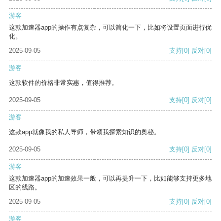
游客
这款加速器app的操作有点复杂，可以简化一下，比如将设置页面进行优
化。
2025-09-05
支持
[0]
反对
[0]
游客
这款软件的价格非常实惠，值得推荐。
2025-09-05
支持
[0]
反对
[0]
游客
这款app就像我的私人导师，带领我探索知识的奥秘。
2025-09-05
支持
[0]
反对
[0]
游客
这款加速器app的加速效果一般，可以再提升一下，比如能够支持更多地
区的线路。
2025-09-05
支持
[0]
反对
[0]
游客