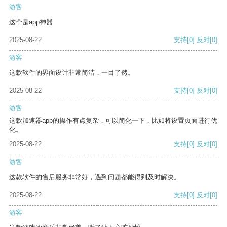
游客
这个是app神器
2025-08-22
支持
[0]
反对
[0]
游客
这款软件的界面设计非常简洁，一目了然。
2025-08-22
支持
[0]
反对
[0]
游客
这款加速器app的操作有点复杂，可以简化一下，比如将设置页面进行优
化。
2025-08-22
支持
[0]
反对
[0]
游客
这款软件的售后服务非常好，遇到问题都能得到及时解决。
2025-08-22
支持
[0]
反对
[0]
游客