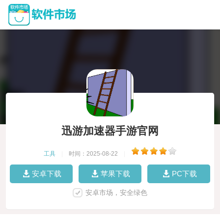
迅游加速器手游官网
工具
|
时间：2025-08-22
|
安卓下载
苹果下载
PC下载
安卓市场，安全绿色