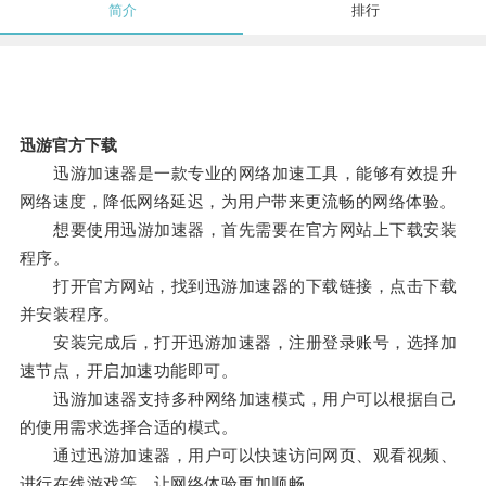
简介
排行
迅游官方下载
迅游加速器是一款专业的网络加速工具，能够有效提升
网络速度，降低网络延迟，为用户带来更流畅的网络体验。
想要使用迅游加速器，首先需要在官方网站上下载安装
程序。
打开官方网站，找到迅游加速器的下载链接，点击下载
并安装程序。
安装完成后，打开迅游加速器，注册登录账号，选择加
速节点，开启加速功能即可。
迅游加速器支持多种网络加速模式，用户可以根据自己
的使用需求选择合适的模式。
通过迅游加速器，用户可以快速访问网页、观看视频、
进行在线游戏等，让网络体验更加顺畅。