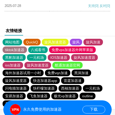
2025-07-28
支持
[0]
反对
[0]
友情链接
网站地图
QuickQ
旋风加速度器
旋风
旋风加速
tiktok加速器
八戒看书
免费vps加速器外网苹果版
黑豹加速器
一元机场
IOS加速器
旋风加速度器
ios加速器
旋风加速度器
酷通加速器官网
海外加速器试用一小时
免费vqn加速
黑洞加速
旋风加速度器
快连加速器app
雷霆加器速
闪电猫加速器
快柠檬加速器
西柚加速器
一元机场
安易加速器
飞鱼加速器
极光vp加速器
outline
暴雪vp永久免费加速器下载官网
永久免费使用的加速器
下载