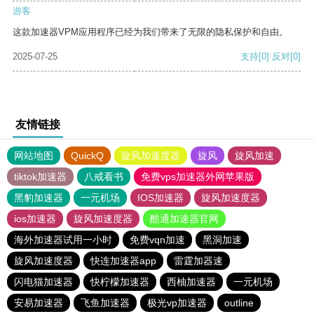
游客
这款加速器VPM应用程序已经为我们带来了无限的隐私保护和自由。
2025-07-25
支持
[0]
反对
[0]
友情链接
网站地图
QuickQ
旋风加速度器
旋风
旋风加速
tiktok加速器
八戒看书
免费vps加速器外网苹果版
黑豹加速器
一元机场
IOS加速器
旋风加速度器
ios加速器
旋风加速度器
酷通加速器官网
海外加速器试用一小时
免费vqn加速
黑洞加速
旋风加速度器
快连加速器app
雷霆加器速
闪电猫加速器
快柠檬加速器
西柚加速器
一元机场
安易加速器
飞鱼加速器
极光vp加速器
outline