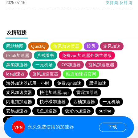
2025-07-16
支持
[0]
反对
[0]
友情链接
网站地图
QuickQ
旋风加速度器
旋风
旋风加速
tiktok加速器
八戒看书
免费vps加速器外网苹果版
黑豹加速器
一元机场
IOS加速器
旋风加速度器
ios加速器
旋风加速度器
酷通加速器官网
海外加速器试用一小时
免费vqn加速
黑洞加速
旋风加速度器
快连加速器app
雷霆加器速
闪电猫加速器
快柠檬加速器
西柚加速器
一元机场
安易加速器
飞鱼加速器
极光vp加速器
outline
暴雪vp永久免费加速器下载官网
永久免费使用的加速器
下载
0.051094s