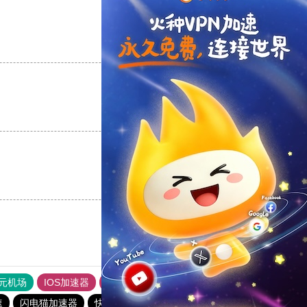
支持
[0]
反对
[0]
支持
[0]
反对
[0]
支持
[0]
反对
[0]
元机场
IOS加速器
旋风加速度器
ios加速器
速
闪电猫加速器
快柠檬加速器
西柚加速器
一元机场