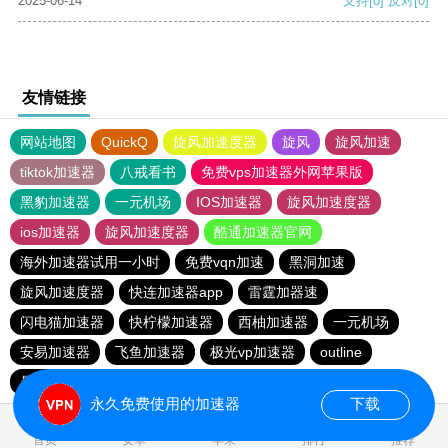
2025-06-14
支持
[0]
反对
[0]
友情链接
网站地图
QuickQ
旋风加速度器
旋风
旋风加速
tiktok加速器
八戒看书
免费vps加速器外网苹果版
黑豹加速器
一元机场
IOS加速器
旋风加速度器
ios加速器
旋风加速度器
酷通加速器官网
海外加速器试用一小时
免费vqn加速
黑洞加速
旋风加速度器
快连加速器app
雷霆加器速
闪电猫加速器
快柠檬加速器
西柚加速器
一元机场
安易加速器
飞鱼加速器
极光vp加速器
outline
暴雪vp永久免费加速器下载官网
永久免费使用的加速器
下载
0.038035s
首页
安卓
苹果
排行
推荐