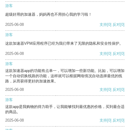
游客
超级好用的加速器，妈妈再也不用担心我的学习啦！
2025-06-08
支持
[0]
反对
[0]
游客
这款加速器VPM应用程序已经为我们带来了无限的隐私和安全性保护。
2025-06-08
支持
[0]
反对
[0]
游客
这款加速器app的功能有点单一，可以增加一些新功能。比如，可以增加
一个自动切换线路的功能，这样就可以根据网络情况自动选择最优的线
路，从而获得更好的加速效果。
2025-06-08
支持
[0]
反对
[0]
游客
这款app是我购物的得力助手，让我能够找到最优惠的价格，买到最合适
的商品。
2025-06-08
支持
[0]
反对
[0]