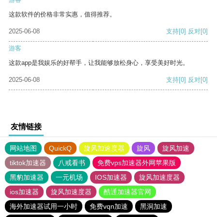
这款软件的价格非常实惠，值得推荐。
2025-06-08
支持
[0]
反对
[0]
游客
这款app是我娱乐的好帮手，让我能够放松身心，享受美好时光。
2025-06-08
支持
[0]
反对
[0]
友情链接
网站地图
QuickQ
旋风加速度器
旋风
旋风加速
tiktok加速器
八戒看书
免费vps加速器外网苹果版
黑豹加速器
一元机场
IOS加速器
旋风加速度器
ios加速器
旋风加速度器
酷通加速器官网
海外加速器试用一小时
免费vqn加速
黑洞加速