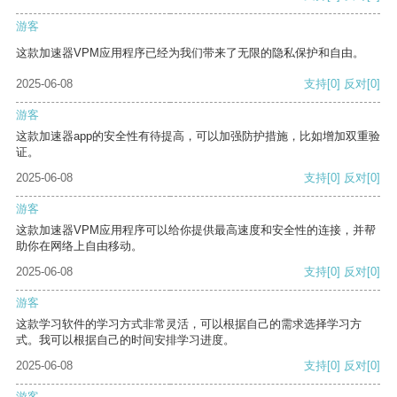
游客
这款加速器VPM应用程序已经为我们带来了无限的隐私保护和自由。
2025-06-08
支持
[0]
反对
[0]
游客
这款加速器app的安全性有待提高，可以加强防护措施，比如增加双重验
证。
2025-06-08
支持
[0]
反对
[0]
游客
这款加速器VPM应用程序可以给你提供最高速度和安全性的连接，并帮
助你在网络上自由移动。
2025-06-08
支持
[0]
反对
[0]
游客
这款学习软件的学习方式非常灵活，可以根据自己的需求选择学习方
式。我可以根据自己的时间安排学习进度。
2025-06-08
支持
[0]
反对
[0]
游客