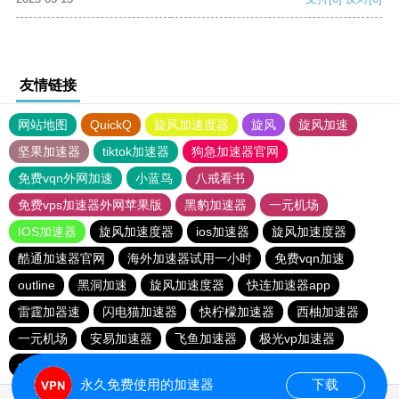
友情链接
网站地图
QuickQ
旋风加速度器
旋风
旋风加速
坚果加速器
tiktok加速器
狗急加速器官网
免费vqn外网加速
小蓝鸟
八戒看书
免费vps加速器外网苹果版
黑豹加速器
一元机场
IOS加速器
旋风加速度器
ios加速器
旋风加速度器
酷通加速器官网
海外加速器试用一小时
免费vqn加速
outline
黑洞加速
旋风加速度器
快连加速器app
雷霆加器速
闪电猫加速器
快柠檬加速器
西柚加速器
一元机场
安易加速器
飞鱼加速器
极光vp加速器
outline
暴雪vp永久免费加速器下载官网
永久免费使用的加速器
下载