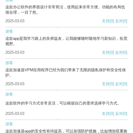
这款办公软件的界面设计非常简洁，使用起来非常方便。功能的布局也
很合理，一目了然。
2025-03-03
支持
[0]
反对
[0]
游客
这款app是我学习路上的良师益友，让我能够随时随地学习新知识，拓宽
视野。
2025-03-03
支持
[0]
反对
[0]
游客
这款加速器VPM应用程序已经为我们带来了无限的隐私保护和安全性保
护。
2025-03-03
支持
[0]
反对
[0]
游客
这款软件的学习方式非常灵活，可以根据自己的需求选择学习方式。
2025-03-03
支持
[0]
反对
[0]
游客
这款加速器app的安全性有待提高，可以加强防护措施，比如增加双重验