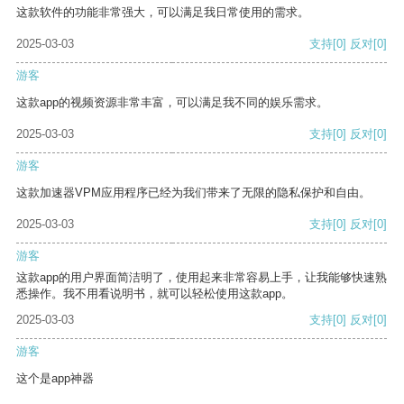
这款软件的功能非常强大，可以满足我日常使用的需求。
2025-03-03
支持
[0]
反对
[0]
游客
这款app的视频资源非常丰富，可以满足我不同的娱乐需求。
2025-03-03
支持
[0]
反对
[0]
游客
这款加速器VPM应用程序已经为我们带来了无限的隐私保护和自由。
2025-03-03
支持
[0]
反对
[0]
游客
这款app的用户界面简洁明了，使用起来非常容易上手，让我能够快速熟
悉操作。我不用看说明书，就可以轻松使用这款app。
2025-03-03
支持
[0]
反对
[0]
游客
这个是app神器