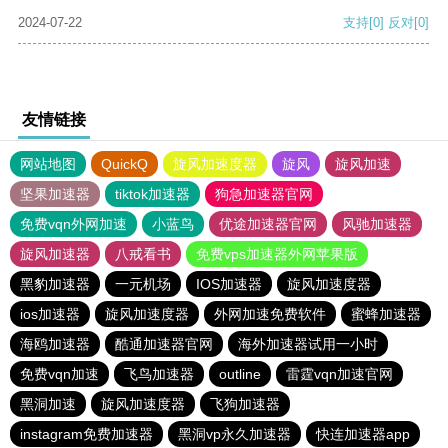
2024-07-22
支持
[0]
反对
[0]
友情链接
网站地图
QuickQ
旋风加速度器
旋风
旋风加速
坚果加速器
tiktok加速器
狗急加速器官网
免费vqn外网加速
小蓝鸟
优途加速器官网
风驰加速器
旋风加速器
八戒看书
免费vps加速器外网苹果版
黑豹加速器
一元机场
IOS加速器
旋风加速度器
ios加速器
旋风加速度器
外网加速免费软件
蜜蜂加速器
海鸥加速器
酷通加速器官网
海外加速器试用一小时
免费vqn加速
飞鸟加速器
outline
雷霆vqn加速官网
黑洞加速
旋风加速度器
飞狗加速器
instagram免费加速器
黑洞vp永久加速器
快连加速器app