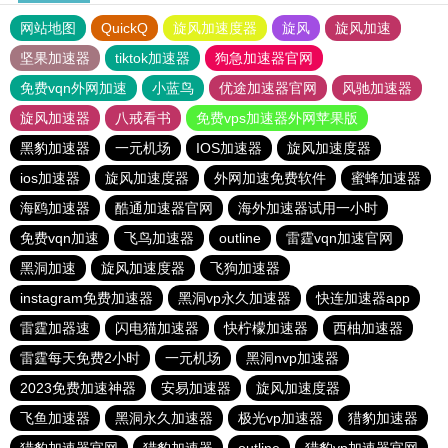
网站地图
QuickQ
旋风加速度器
旋风
旋风加速
坚果加速器
tiktok加速器
狗急加速器官网
免费vqn外网加速
小蓝鸟
优途加速器官网
风驰加速器
旋风加速器
八戒看书
免费vps加速器外网苹果版
黑豹加速器
一元机场
IOS加速器
旋风加速度器
ios加速器
旋风加速度器
外网加速免费软件
蜜蜂加速器
海鸥加速器
酷通加速器官网
海外加速器试用一小时
免费vqn加速
飞鸟加速器
outline
雷霆vqn加速官网
黑洞加速
旋风加速度器
飞狗加速器
instagram免费加速器
黑洞vp永久加速器
快连加速器app
雷霆加器速
闪电猫加速器
快柠檬加速器
西柚加速器
雷霆每天免费2小时
一元机场
黑洞nvp加速器
2023免费加速神器
安易加速器
旋风加速度器
飞鱼加速器
黑洞永久加速器
极光vp加速器
猎豹加速器