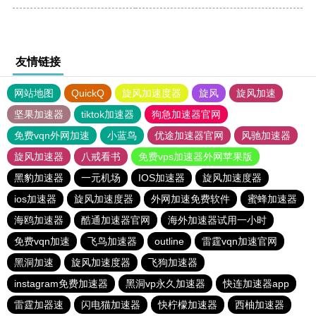
友情链接
网站地图
QuickQ
旋风加速度器
旋风
旋风加速
坚果加速器
tiktok加速器
狗急加速器官网
免费vqn外网加速
小蓝鸟
优途加速器官网
风驰加速器
旋风加速器
八戒看书
免费vps加速器外网苹果版
黑豹加速器
一元机场
IOS加速器
旋风加速度器
ios加速器
旋风加速度器
外网加速免费软件
蜜蜂加速器
海鸥加速器
酷通加速器官网
海外加速器试用一小时
免费vqn加速
飞鸟加速器
outline
雷霆vqn加速官网
黑洞加速
旋风加速度器
飞狗加速器
instagram免费加速器
黑洞vp永久加速器
快连加速器app
雷霆加器速
闪电猫加速器
快柠檬加速器
西柚加速器