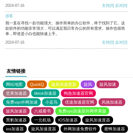
2024-07-16
支持
[0]
反对
[0]
游客
我一直在寻找一款功能强大、操作简单的办公软件，终于找到了它。这
款软件的功能非常强大，可以满足我日常办公的所有需求。操作也很简
单，即使是小白也能快速上手。
2024-07-16
支持
[0]
反对
[0]
友情链接
网站地图
QuickQ
旋风加速度器
旋风
旋风加速
坚果加速器
tiktok加速器
狗急加速器官网
免费vqn外网加速
小蓝鸟
优途加速器官网
风驰加速器
旋风加速器
八戒看书
免费vps加速器外网苹果版
黑豹加速器
一元机场
IOS加速器
旋风加速度器
ios加速器
旋风加速度器
外网加速免费软件
蜜蜂加速器