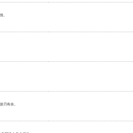
情。
中游刃有余。