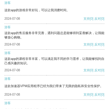
游客
这款app的游戏非常好玩，可以让我消磨时间。
2024-07-08
支持
[0]
反对
[0]
游客
这款app的售后服务非常完善，遇到问题总是能够得到妥善解决，让我能
够放心购物。
2024-07-08
支持
[0]
反对
[0]
游客
这款app的课程非常丰富，可以满足我不同的学习需求，让我能够找到自
己感兴趣的知识。
2024-07-08
支持
[0]
反对
[0]
游客
这款加速器VPM应用程序已经为我们带来了无限的隐私和安全性保护。
2024-07-08
支持
[0]
反对
[0]
游客