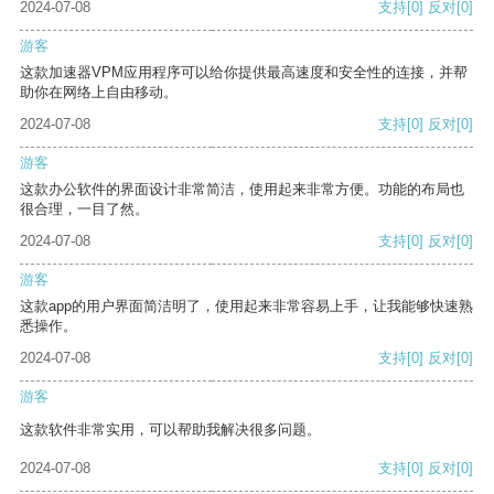
2024-07-08
支持
[0]
反对
[0]
游客
这款加速器VPM应用程序可以给你提供最高速度和安全性的连接，并帮
助你在网络上自由移动。
2024-07-08
支持
[0]
反对
[0]
游客
这款办公软件的界面设计非常简洁，使用起来非常方便。功能的布局也
很合理，一目了然。
2024-07-08
支持
[0]
反对
[0]
游客
这款app的用户界面简洁明了，使用起来非常容易上手，让我能够快速熟
悉操作。
2024-07-08
支持
[0]
反对
[0]
游客
这款软件非常实用，可以帮助我解决很多问题。
2024-07-08
支持
[0]
反对
[0]