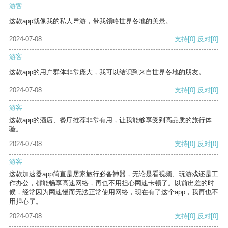
游客
这款app就像我的私人导游，带我领略世界各地的美景。
2024-07-08
支持
[0]
反对
[0]
游客
这款app的用户群体非常庞大，我可以结识到来自世界各地的朋友。
2024-07-08
支持
[0]
反对
[0]
游客
这款app的酒店、餐厅推荐非常有用，让我能够享受到高品质的旅行体
验。
2024-07-08
支持
[0]
反对
[0]
游客
这款加速器app简直是居家旅行必备神器，无论是看视频、玩游戏还是工
作办公，都能畅享高速网络，再也不用担心网速卡顿了。以前出差的时
候，经常因为网速慢而无法正常使用网络，现在有了这个app，我再也不
用担心了。
2024-07-08
支持
[0]
反对
[0]