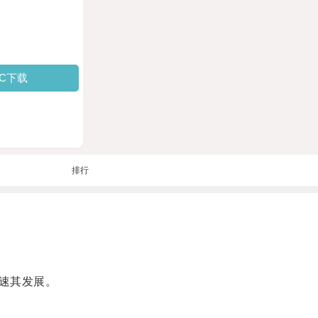
PC下载
排行
速其发展。