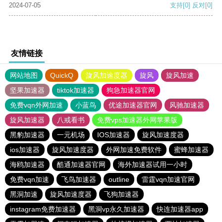
2024-07-05
支持
[0]
反对
[0]
友情链接
网站地图
QuickQ
旋风加速度器
旋风
旋风加速
坚果加速器
tiktok加速器
狗急加速器官网
免费vqn外网加速
小蓝鸟
优途加速器官网
风驰加速器
旋风加速器
八戒看书
免费vps加速器外网苹果版
黑豹加速器
一元机场
IOS加速器
旋风加速度器
ios加速器
旋风加速度器
外网加速免费软件
蜜蜂加速器
海鸥加速器
酷通加速器官网
海外加速器试用一小时
免费vqn加速
飞鸟加速器
outline
雷霆vqn加速官网
黑洞加速
旋风加速度器
飞狗加速器
instagram免费加速器
黑洞vp永久加速器
快连加速器app