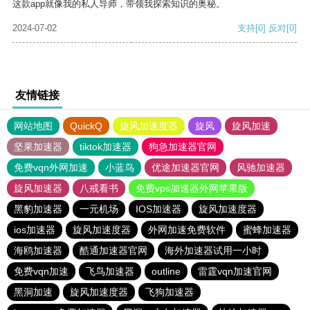
这款app就像我的私人导师，带领我探索知识的奥秘。
2024-07-02
支持
[0]
反对
[0]
友情链接
网站地图
QuickQ
旋风加速度器
旋风
旋风加速
坚果加速器
tiktok加速器
狗急加速器官网
免费vqn外网加速
小蓝鸟
优途加速器官网
风驰加速器
旋风加速器
八戒看书
免费vps加速器外网苹果版
黑豹加速器
一元机场
IOS加速器
旋风加速度器
ios加速器
旋风加速度器
外网加速免费软件
蜜蜂加速器
海鸥加速器
酷通加速器官网
海外加速器试用一小时
免费vqn加速
飞鸟加速器
outline
雷霆vqn加速官网
黑洞加速
旋风加速度器
飞狗加速器