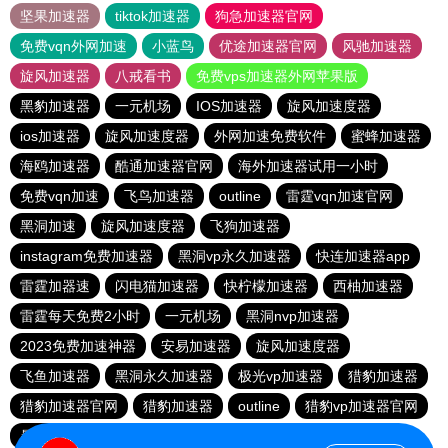
坚果加速器
tiktok加速器
狗急加速器官网
免费vqn外网加速
小蓝鸟
优途加速器官网
风驰加速器
旋风加速器
八戒看书
免费vps加速器外网苹果版
黑豹加速器
一元机场
IOS加速器
旋风加速度器
ios加速器
旋风加速度器
外网加速免费软件
蜜蜂加速器
海鸥加速器
酷通加速器官网
海外加速器试用一小时
免费vqn加速
飞鸟加速器
outline
雷霆vqn加速官网
黑洞加速
旋风加速度器
飞狗加速器
instagram免费加速器
黑洞vp永久加速器
快连加速器app
雷霆加器速
闪电猫加速器
快柠檬加速器
西柚加速器
雷霆每天免费2小时
一元机场
黑洞nvp加速器
2023免费加速神器
安易加速器
旋风加速度器
飞鱼加速器
黑洞永久加速器
极光vp加速器
猎豹加速器
猎豹加速器官网
猎豹加速器
outline
猎豹vp加速器官网
暴雪vp永久免费加速器下载官网
黑洞加速官网