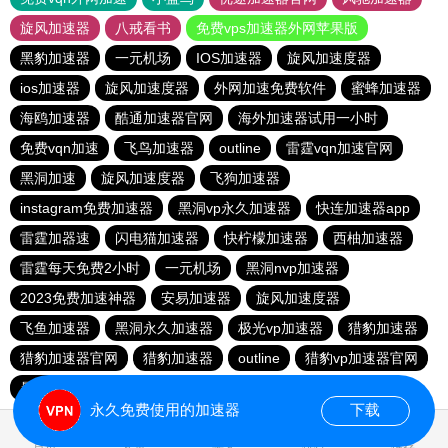
旋风加速器
八戒看书
免费vps加速器外网苹果版
黑豹加速器
一元机场
IOS加速器
旋风加速度器
ios加速器
旋风加速度器
外网加速免费软件
蜜蜂加速器
海鸥加速器
酷通加速器官网
海外加速器试用一小时
免费vqn加速
飞鸟加速器
outline
雷霆vqn加速官网
黑洞加速
旋风加速度器
飞狗加速器
instagram免费加速器
黑洞vp永久加速器
快连加速器app
雷霆加器速
闪电猫加速器
快柠檬加速器
西柚加速器
雷霆每天免费2小时
一元机场
黑洞nvp加速器
2023免费加速神器
安易加速器
旋风加速度器
飞鱼加速器
黑洞永久加速器
极光vp加速器
猎豹加速器
猎豹加速器官网
猎豹加速器
outline
猎豹vp加速器官网
暴雪vp永久免费加速器下载官网
黑洞加速官网
永久免费使用的加速器
下载
0.045804s
首页
安卓
苹果
排行
推荐