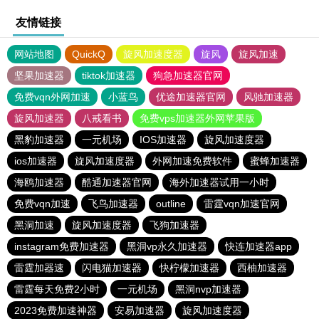
友情链接
网站地图
QuickQ
旋风加速度器
旋风
旋风加速
坚果加速器
tiktok加速器
狗急加速器官网
免费vqn外网加速
小蓝鸟
优途加速器官网
风驰加速器
旋风加速器
八戒看书
免费vps加速器外网苹果版
黑豹加速器
一元机场
IOS加速器
旋风加速度器
ios加速器
旋风加速度器
外网加速免费软件
蜜蜂加速器
海鸥加速器
酷通加速器官网
海外加速器试用一小时
免费vqn加速
飞鸟加速器
outline
雷霆vqn加速官网
黑洞加速
旋风加速度器
飞狗加速器
instagram免费加速器
黑洞vp永久加速器
快连加速器app
雷霆加器速
闪电猫加速器
快柠檬加速器
西柚加速器
雷霆每天免费2小时
一元机场
黑洞nvp加速器
2023免费加速神器
安易加速器
旋风加速度器