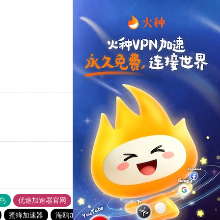
支持
[0]
反对
[0]
支持
[0]
反对
[0]
支持
[0]
反对
[0]
鸟
优途加速器官网
风驰加速器
旋风加速器
八戒看书
蜜蜂加速器
海鸥加速器
酷通加速器官网