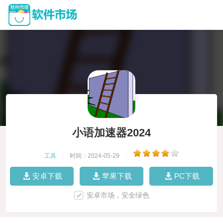
小语加速器2024
工具
|
时间：2024-05-29
|
安卓下载
苹果下载
PC下载
安卓市场，安全绿色