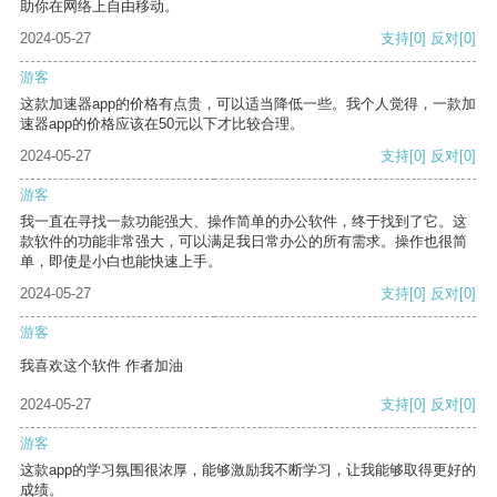
助你在网络上自由移动。
2024-05-27
支持
[0]
反对
[0]
游客
这款加速器app的价格有点贵，可以适当降低一些。我个人觉得，一款加
速器app的价格应该在50元以下才比较合理。
2024-05-27
支持
[0]
反对
[0]
游客
我一直在寻找一款功能强大、操作简单的办公软件，终于找到了它。这
款软件的功能非常强大，可以满足我日常办公的所有需求。操作也很简
单，即使是小白也能快速上手。
2024-05-27
支持
[0]
反对
[0]
游客
我喜欢这个软件 作者加油
2024-05-27
支持
[0]
反对
[0]
游客
这款app的学习氛围很浓厚，能够激励我不断学习，让我能够取得更好的
成绩。