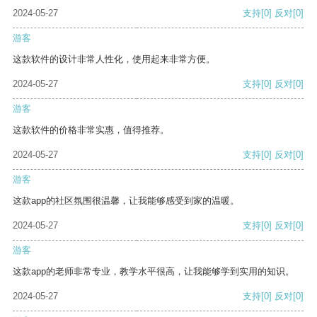
2024-05-27
支持
[0]
反对
[0]
游客
这款软件的设计非常人性化，使用起来非常方便。
2024-05-27
支持
[0]
反对
[0]
游客
这款软件的价格非常实惠，值得推荐。
2024-05-27
支持
[0]
反对
[0]
游客
这款app的社区氛围很温馨，让我能够感受到家的温暖。
2024-05-27
支持
[0]
反对
[0]
游客
这款app的老师非常专业，教学水平很高，让我能够学到实用的知识。
2024-05-27
支持
[0]
反对
[0]