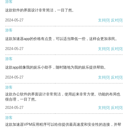
游客
这款软件的界面设计非常简洁，一目了然。
2024-05-27
支持
[0]
反对
[0]
游客
这款加速器app的价格有点贵，可以适当降低一些，这样会更加亲民。
2024-05-27
支持
[0]
反对
[0]
游客
这款app就像我的娱乐小助手，随时随地为我的娱乐提供帮助。
2024-05-27
支持
[0]
反对
[0]
游客
这款办公软件的界面设计非常简洁，使用起来非常方便。功能的布局也
很合理，一目了然。
2024-05-27
支持
[0]
反对
[0]
游客
这款加速器VPM应用程序可以给你提供最高速度和安全性的连接，并帮