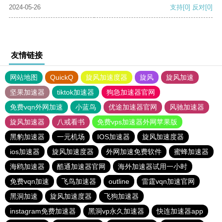
2024-05-26
支持
[0]
反对
[0]
友情链接
网站地图
QuickQ
旋风加速度器
旋风
旋风加速
坚果加速器
tiktok加速器
狗急加速器官网
免费vqn外网加速
小蓝鸟
优途加速器官网
风驰加速器
旋风加速器
八戒看书
免费vps加速器外网苹果版
黑豹加速器
一元机场
IOS加速器
旋风加速度器
ios加速器
旋风加速度器
外网加速免费软件
蜜蜂加速器
海鸥加速器
酷通加速器官网
海外加速器试用一小时
免费vqn加速
飞鸟加速器
outline
雷霆vqn加速官网
黑洞加速
旋风加速度器
飞狗加速器
instagram免费加速器
黑洞vp永久加速器
快连加速器app