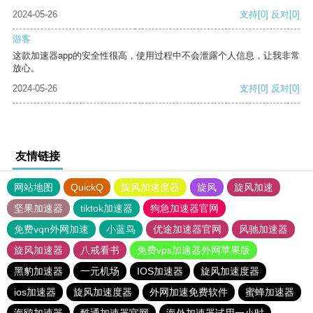
2024-05-26
支持
[0]
反对
[0]
游客
这款加速器app的安全性很高，使用过程中不会泄露个人信息，让我非常
放心。
2024-05-26
支持
[0]
反对
[0]
友情链接
网站地图
QuickQ
旋风加速度器
旋风
旋风加速
坚果加速器
tiktok加速器
狗急加速器官网
免费vqn外网加速
小蓝鸟
优途加速器官网
风驰加速器
旋风加速器
八戒看书
免费vps加速器外网苹果版
黑豹加速器
一元机场
IOS加速器
旋风加速度器
ios加速器
旋风加速度器
外网加速免费软件
蜜蜂加速器