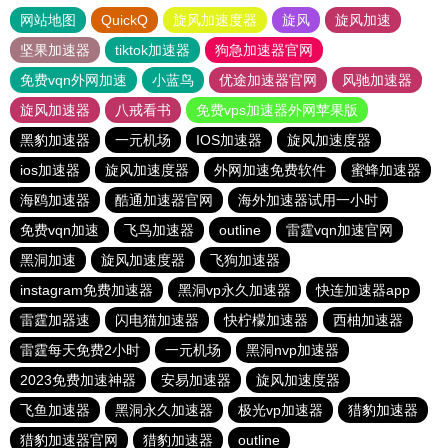
网站地图
QuickQ
旋风加速度器
旋风
旋风加速
坚果加速器
tiktok加速器
狗急加速器官网
免费vqn外网加速
小蓝鸟
优途加速器官网
风驰加速器
旋风加速器
八戒看书
免费vps加速器外网苹果版
黑豹加速器
一元机场
IOS加速器
旋风加速度器
ios加速器
旋风加速度器
外网加速免费软件
蜜蜂加速器
海鸥加速器
酷通加速器官网
海外加速器试用一小时
免费vqn加速
飞鸟加速器
outline
雷霆vqn加速官网
黑洞加速
旋风加速度器
飞狗加速器
instagram免费加速器
黑洞vp永久加速器
快连加速器app
雷霆加器速
闪电猫加速器
快柠檬加速器
西柚加速器
雷霆每天免费2小时
一元机场
黑洞nvp加速器
2023免费加速神器
安易加速器
旋风加速度器
飞鱼加速器
黑洞永久加速器
极光vp加速器
猎豹加速器
猎豹加速器官网
猎豹加速器
outline