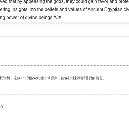
ed that by appeasing the gods, they could gain favor and protec
ffering insights into the beliefs and values of Ancient Egyptian 
ing power of divine beings.#3#
找资料，这款app的搜索功能非常强大，能够快速找到我需要的信息。
心。