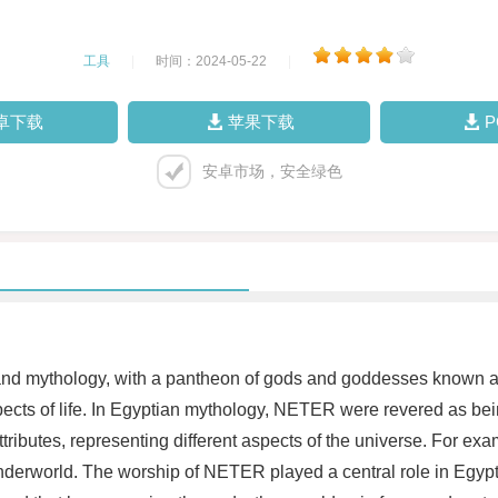
工具
|
时间：2024-05-22
|
卓下载
苹果下载
安卓市场，安全绿色
ity and mythology, with a pantheon of gods and goddesses known
ts of life. In Egyptian mythology, NETER were revered as beings
d attributes, representing different aspects of the universe. For 
erworld. The worship of NETER played a central role in Egyptia