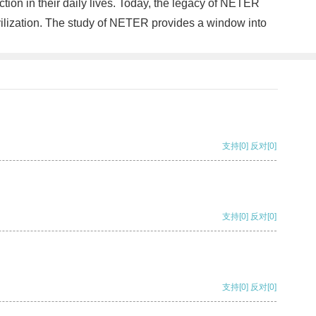
tion in their daily lives. Today, the legacy of NETER
civilization. The study of NETER provides a window into
支持
[0]
反对
[0]
支持
[0]
反对
[0]
支持
[0]
反对
[0]