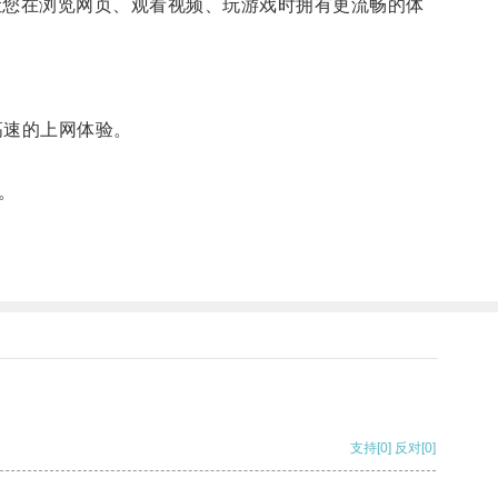
您在浏览网页、观看视频、玩游戏时拥有更流畅的体
高速的上网体验。
。
支持
[0]
反对
[0]