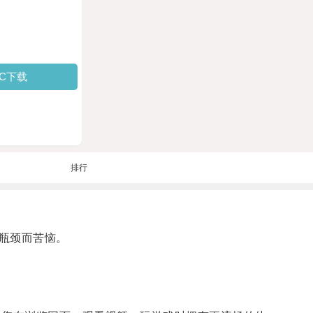
PC下载
排行
瓶颈而苦恼。