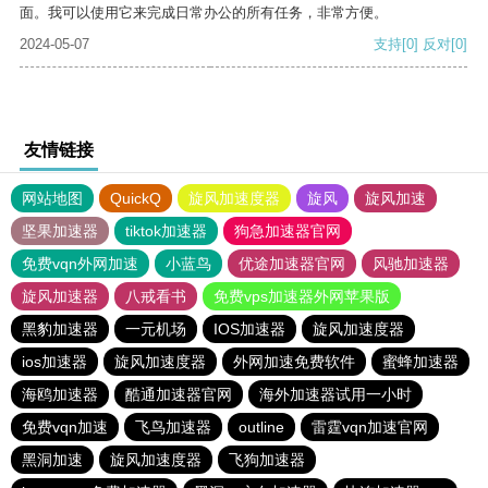
面。我可以使用它来完成日常办公的所有任务，非常方便。
2024-05-07
支持
[0]
反对
[0]
友情链接
网站地图
QuickQ
旋风加速度器
旋风
旋风加速
坚果加速器
tiktok加速器
狗急加速器官网
免费vqn外网加速
小蓝鸟
优途加速器官网
风驰加速器
旋风加速器
八戒看书
免费vps加速器外网苹果版
黑豹加速器
一元机场
IOS加速器
旋风加速度器
ios加速器
旋风加速度器
外网加速免费软件
蜜蜂加速器
海鸥加速器
酷通加速器官网
海外加速器试用一小时
免费vqn加速
飞鸟加速器
outline
雷霆vqn加速官网
黑洞加速
旋风加速度器
飞狗加速器