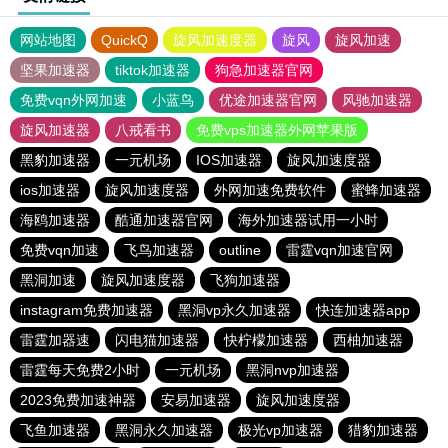
网站地图
QuickQ
旋风加速度器
旋风
旋风加速
坚果加速器
tiktok加速器
狗急加速器官网
免费vqn外网加速
小蓝鸟
优途加速器官网
风驰加速器
旋风加速器
八戒看书
免费vps加速器外网苹果版
黑豹加速器
一元机场
IOS加速器
旋风加速度器
ios加速器
旋风加速度器
外网加速免费软件
蜜蜂加速器
海鸥加速器
酷通加速器官网
海外加速器试用一小时
免费vqn加速
飞鸟加速器
outline
雷霆vqn加速官网
黑洞加速
旋风加速度器
飞狗加速器
instagram免费加速器
黑洞vp永久加速器
快连加速器app
雷霆加器速
闪电猫加速器
快柠檬加速器
西柚加速器
雷霆每天免费2小时
一元机场
黑洞nvp加速器
2023免费加速神器
安易加速器
旋风加速度器
飞鱼加速器
黑洞永久加速器
极光vp加速器
猎豹加速器