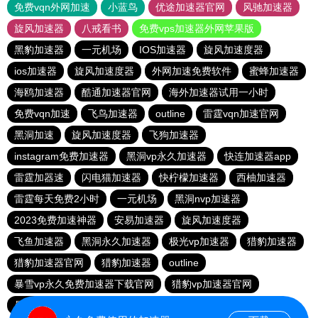
免费vqn外网加速
小蓝鸟
优途加速器官网
风驰加速器
旋风加速器
八戒看书
免费vps加速器外网苹果版
黑豹加速器
一元机场
IOS加速器
旋风加速度器
ios加速器
旋风加速度器
外网加速免费软件
蜜蜂加速器
海鸥加速器
酷通加速器官网
海外加速器试用一小时
免费vqn加速
飞鸟加速器
outline
雷霆vqn加速官网
黑洞加速
旋风加速度器
飞狗加速器
instagram免费加速器
黑洞vp永久加速器
快连加速器app
雷霆加器速
闪电猫加速器
快柠檬加速器
西柚加速器
雷霆每天免费2小时
一元机场
黑洞nvp加速器
2023免费加速神器
安易加速器
旋风加速度器
飞鱼加速器
黑洞永久加速器
极光vp加速器
猎豹加速器
猎豹加速器官网
猎豹加速器
outline
暴雪vp永久免费加速器下载官网
猎豹vp加速器官网
暴雪vp永久免费加速器下载官网
黑洞加速官网