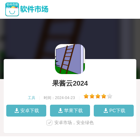
果酱云2024
工具
|
时间：2024-04-23
|
安卓下载
苹果下载
PC下载
安卓市场，安全绿色